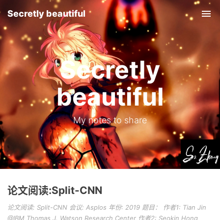
Secretly beautiful
Tog
nav
Secretly
beautiful
My notes to share
论文阅读:Split-CNN
论文阅读: Split-CNN 会议: Asplos 年份: 2019 题目： 作者1: Tian Jin
@IBM Thomas J. Watson Research Center 作者2: Seokin Hong