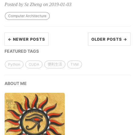
Posted by Sz Zheng on 2019-01-03
Computer Architecture
← NEWER POSTS
OLDER POSTS →
FEATURED TAGS
Python
CUDA
便利生活
TVM
ABOUT ME