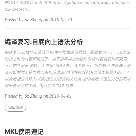
在TX1上安装PyTorch 参考 https://github.com/andrewadare/jetson-
tx2-pytorch ...
Posted by Sz Zheng on 2019-05-30
编译复习:自底向上语法分析
编译复习:自底向上语法分析 本学期做编译助教，需要复习一下。LR文法
分析之前的内容都跳过了，对于自底向上的语法分析内容需要详细复习一
下，在此记录 资料：龙书第2版4.5节， 4.6节 一、初步知识 自底向上语
法分析本质上是为输入串构造语法分析树的过程 LR文法类是最大的、可
以构造相应的移入-归约语法分析器的文法类 当今构造LR语法分析器可以
借助自动生成工具 LR(k)文法中的L是自......
Posted by Sz Zheng on 2019-04-01
编译原理
MKL使用速记