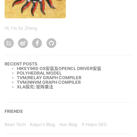
Hi, I'm Sz Zheng
知
RECENT POSTS
HIKEY960 OS安装及OPENCL DRIVER安装
POLYHEDRAL MODEL
TVM/RELAY GRAPH COMPILER
TVM/NNVM GRAPH COMPILER
XLA探究: 矩阵乘法
FRIENDS
Bean Tech
Kaijun's Blog
Hux Blog
It Helps SEO